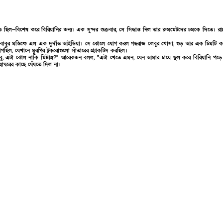
 ছিল—বিশেষ করে বিরিয়ানির জন্য। এক সুন্দর শুক্রবার, সে সিদ্ধান্ত নিল তার রুমমেটদের চমকে দিতে। রা
ৎ বাবুর মস্তিষ্কে এল এক দুর্দান্ত আইডিয়া। সে ঝোলে যোগ করল গন্ধরাজ লেবুর খোসা, গুড় আর এক চিমটি
ল, যেখানে মুরগির টুকরোগুলো সাঁতারের প্র্যাকটিস করছিল।
বাবু, এটা ঝোল নাকি মিষ্টান্ন?” আরেকজন বলল, “এটা খেতে এমন, যেন আমার চায়ে ভুল করে বিরিয়ানি পড়
্নাঘরের কাছে ঘেঁষতে দিল না।