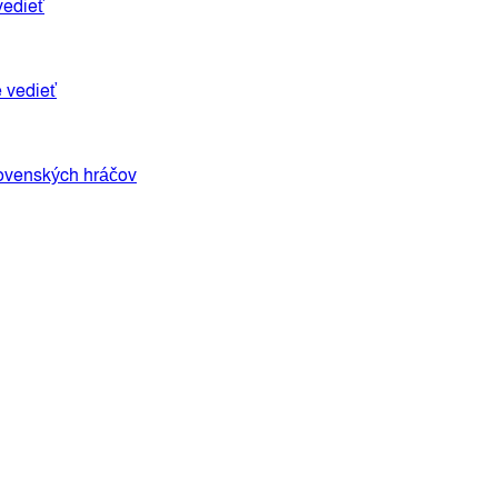
vedieť
e vedieť
lovenských hráčov