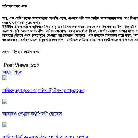
দখিনের সময় ডেস্ক:
বাবু, এক ছোট্ট শহরের কলেজপড়ুয়া বাঙালি ছেলে, খাওয়ার প্রতি তার অসীম ভালোবাসার জন্য বেশ বিখ্যাত
করেনি, ঝোল তো দূরের কথা।
ইউটিউব আর অদম্য আত্মবিশ্বাস নিয়ে বাবু তার মিশন শুরু করল। শুরুতে সব ঠিকঠাক চলছিল, কিন্তু হঠা
করল সে বুঝি কোনো মাস্টারপিস বানিয়ে ফেলেছে। যখন রুমমেটরা ফিরল, ঝোলটা দেখতে ডালের মতো লাগছি
ডিনারের টেবিলে প্রথম চামচ মুখে দেওয়ার পর চারপাশে নিস্তব্ধতা। এক রুমমেট ফিসফিস করে বলল, “
অ্যাডভেঞ্চার!” সেদিন থেকে বাবুর নাম হয়ে গেল “মাস্টারশেফ মিক্স-ম্যাচ,” আর কেউ তাকে আর কখনো রান
গ্রন্থনা – ইলহাম জামান রূপম
Post Views:
১৩২
আরো পড়ুন
অভিনেতা জাহের আলভীর স্ত্রী ইকরার আত্মহত্যা
আবারও গ্রেপ্তার কণ্ঠশিল্পী নোবেল
ধর্ষণ ও নির্যাতনের অভিযোগে হিরো আলম গ্রেপ্তার