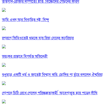
তাহসান-রোজার দাম্পত্যে ইতি, বিচ্ছেদের পেছনের কারণ
আমি এখন আর বিবাহিত নই: বিন্দু
রগরগে ভিডিওতেই থমকে যায় রিয়া সেনের ক্যারিয়ার
ভয়ংকর প্রস্তাবে বিপর্যস্ত অভিনেত্রী
শুধুমাত্র একটি ধর্ম ও জাতেই বিশ্বাস করি, মোদির পা ছুঁয়ে বললেন ঐশ্বরিয়া
গোপনে চিঠি রেখে গেলেন পরিচ্ছন্নতাকর্মী, আবেগাপ্লুত হয়ে পড়েন দীঘি