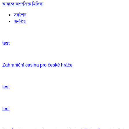
আনন্দে অশ্রুসিক্ত মিথিলা
সর্বশেষ
জনপ্রিয়
test
Zahraniční casina pro české hráče
test
test