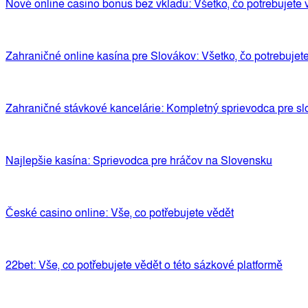
Nové online casino bonus bez vkladu: Všetko, čo potrebujete 
Zahraničné online kasína pre Slovákov: Všetko, čo potrebujet
Zahraničné stávkové kancelárie: Kompletný sprievodca pre s
Najlepšie kasína: Sprievodca pre hráčov na Slovensku
České casino online: Vše, co potřebujete vědět
22bet: Vše, co potřebujete vědět o této sázkové platformě