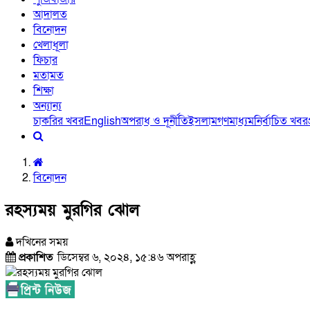
আদালত
বিনোদন
খেলাধূলা
ফিচার
মতামত
শিক্ষা
অন্যান্য
চাকরির খবর
English
অপরাধ ও দূর্নীতি
ইসলাম
গণমাধ্যম
নির্বাচিত খবর
বিনোদন
রহস্যময় মুরগির ঝোল
দখিনের সময়
প্রকাশিত
ডিসেম্বর ৬, ২০২৪, ১৫:৪৬ অপরাহ্ণ