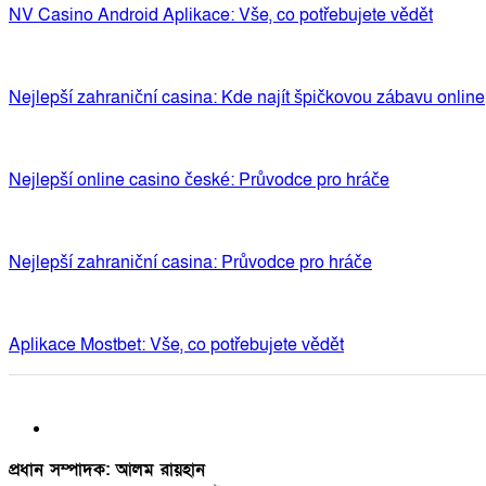
NV Casino Android Aplikace: Vše, co potřebujete vědět
Nejlepší zahraniční casina: Kde najít špičkovou zábavu online
Nejlepší online casino české: Průvodce pro hráče
Nejlepší zahraniční casina: Průvodce pro hráče
Aplikace Mostbet: Vše, co potřebujete vědět
প্রধান সম্পাদক: আলম রায়হান