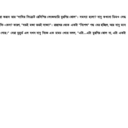
ন্না করবে তার “দাদির সিক্রেট রেসিপির লেজেন্ডারি মুরগির ঝোল”। সমস্যা হলো? বাবু কখনো ডিমও সেদ্ধ
 কফি—কেন? কারণ, “যতই মজা ততই সাজা!”। রান্নাঘর থেকে একটা “বিশেষ” গন্ধ বের হচ্ছিল, আর বাবু মনে
ে গেছে।” সেরা মুহূর্ত এল যখন বাবু নিজে এক চামচ খেয়ে বলল, “এটা…এটা মুরগির ঝোল না, এটা একটা