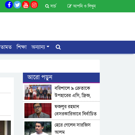
সার্চ
আপনি ও লিখুন
মতামত
শিক্ষা
অন্যান্য
আরো পড়ুন
বরিশালে ৯ ক্রেতাকে
উপহারের এসি, ফ্রিজ,
টিভি হস্তান্তর করলো
ফজলুর রহমান
ওয়ালটন
বেসরকারিভাবে নির্বাচিত
হেরে গেলেন সারজিস
আলম