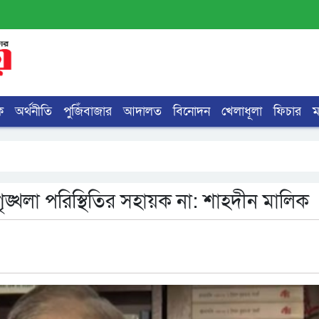
ক
অর্থনীতি
পুজিঁবাজার
আদালত
বিনোদন
খেলাধূলা
ফিচার
ৃঙ্খলা পরিস্থিতির সহায়ক না: শাহদীন মালিক