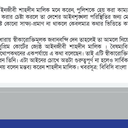
ষ্ঠ আইনজীবী শাহদীন মালিক মনে করেন, পুলিশকে হেয় করা কাম্
িত করার চেষ্টা করলে তা দেশের আইনশৃঙ্খলা পরিস্থিতির জন্য 
্ট কোনো সাক্ষ্য-প্রমাণ না থাকলে কেবলমাত্র কথার ভিত্তিতে 
৪ ধারায় স্বীকারোক্তিমূলক জবানবন্দি দেন তাহলেই তা আমলে নিয়
সুপ্রিম কোর্টের জ্যেষ্ঠ আইনজীবী শাহদীন মালিক । বৈষম্যব
কথোপকথনের একপর্যায়ে এ কথা বলেছেন। তাই এটি স্বীকারোক্ত
েন তিনি। এটা আইনের চোখে অতটা গুরুত্বপূর্ণ না হলেও সার্বি
য় বলেন মন্তব্য করেন শাহদীন মালিক। খবরসূত্র: বিবিসি বাংলা