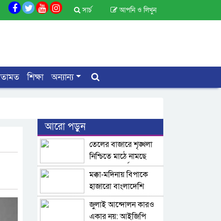
সার্চ
আপনি ও লিখুন
মতামত
শিক্ষা
অন্যান্য
আরো পড়ুন
তেলের বাজারে শৃঙ্খলা
নিশ্চিতে মাঠে নামছে
মোবাইল কোর্ট
মক্কা-মদিনায় বিপাকে
হাজারো বাংলাদেশি
জুলাই আন্দোলন কারও
একার নয়: আইজিপি