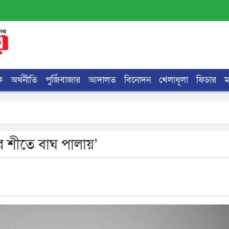
ক
অর্থনীতি
পুজিঁবাজার
আদালত
বিনোদন
খেলাধূলা
ফিচার
র শীতে বাঘ পালায়’