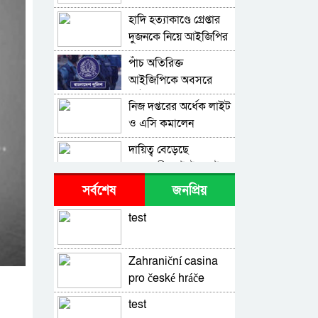
হাদি হত্যাকাণ্ডে গ্রেপ্তার
দুজনকে নিয়ে আইজিপির
বক্তব্য
পাঁচ অতিরিক্ত
আইজিপিকে অবসরে
পাঠাল সরকার
নিজ দপ্তরের অর্ধেক লাইট
ও এসি কমালেন
প্রধানমন্ত্রী
দায়িত্ব বেড়েছে
প্রধানমন্ত্রীর দুই উপদেষ্টার
সর্বশেষ
জনপ্রিয়
‘কারিগরি শিক্ষাকে
চাহিদাভিত্তিক করতে
test
হবে’, শিক্ষামন্ত্রী
চাঁদাবাজ ও অস্ত্রধারীদের
তালিকা তৈরি, শিগগিরই
Zahraniční casina
দেশজুড়ে অভিযান:
pro české hráče
প্রধানমন্ত্রীর সঙ্গে আনসার-
স্বরাষ্ট্রমন্ত্রী
ভিডিপি প্রধানের সাক্ষাৎ
test