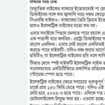
দখিনের সময় ডেস্ক:
বৈদ্যুতিক বাইকের বাজারে ইতোমধ্যেই পা র
ডিজাইনের সঙ্গে কম জ্বালানি খরচ নজর কেড়ে
সিএনজি বাইকও। বাজাজের তৈরি ফ্রিডম ইতোম
হলেও ইলেকট্রিক বাইকের মতো কম নয়।
এবার সবাইকে পিছনে ফেলতে পারে রয়্যাল এনফ
এক শতাব্দী ধরে জনপ্রিয়। রেট্রো ডিজাইনের 
রয়্যাল এনফিল্ড। এবার সেই রয়্যাল এনফিল্ড
করতে পারে বাইকটি। যদিও লঞ্চ করার আগেই 
ছবিটিও, যা ইলেকট্রিক বাইকের ছবি বলে দাবি 
টিজার দেখে স্পষ্ট বাইকটি ইলেকট্রিক বাই
সংবাদমাধ্যম এনডিটিভিতে প্রকাশিত প্রতিবে
স্টোরেজ স্পেস হতে পারে।
ইলেকট্রিক বাইকের ক্ষেত্রে সবচেয়ে গুরুত্বপ
চার্জে প্রায় ১৫০ কিমি যেতে পারে। যদিও এ
দেরি হবে, ২০২৬-ও হতে পারে। এদিকে গত ২১
মোটরসাইকেল উন্মুক্ত করা হয়। এগুলো হচ্ছে— হ