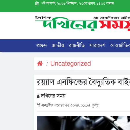
৭ই আগস্ট, ২০২৬ খ্রিস্টাব্দ , ২৩শে শ্রাবণ, ১৪৩৩ বঙ্গাব্দ
প্রচ্ছদ
জাতীয়
রাজনীতি
সারাদেশ
আন্তর্জাতি
Uncategorized
রয়্যাল এনফিল্ডের বৈদ্যুতিক ব
দখিনের সময়
প্রকাশিত
নভেম্বর ২২, ২০২৪, ০১:১৫ পূর্বাহ্ণ