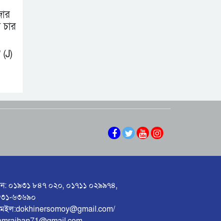
této sázkové
NV Casino Android
জার
platformě
Aplikace: Vše, co
 চার
potřebujete vědět
Nejlepší zahraniční
casina: Kde najít
 (J)
špičkovou zábavu
Nejlepší online
online
casino české:
Průvodce pro hráče
Nejlepší zahraniční
casina: Průvodce
pro hráče
Aplikace Mostbet:
Vše, co potřebujete
vědět
ন: ০১৯৩১ ৮৪৭ ০২০, ০১৭১১ ০২৯৯৭৪,
৩১-৬৩৬৯০
মেইল:dokhinersomoy@gmail.com/
amraihan71@gmail.com