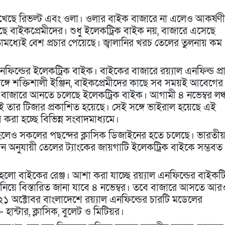
েখেছে রিভল্ট এবং ওলা। ওলার বাইক বাজারে না এলেও আকর্ষণ
ছে বাইকপ্রেমীদের। শুধু ইলেকট্রিক বাইক নয়, বাজারে এসেছে
ধ্যেই বেশ প্রচার পেয়েছে। জ্বালানির খরচ তেলের তুলনায় কম
িল্ডের ইলেকট্রিক বাইক। বাইকের বাজারে রয়্যাল এনফিল্ড প্র
সঙ্গে শক্তিশালী ইঞ্জিন, বাইকপ্রেমীদের কাছে সব সময়ই আবেগের
ই বাজারে আনতে চলেছে ইলেকট্রিক বাইক। আগামী ৪ নভেম্বর লঞ্
তার টিজার প্রকাশিত হয়েছে। সেই সঙ্গে ভাইরাল হয়েছে এই
করা হচ্ছে বিভিন্ন সংবাদমাধ্যমে।
ক হলেও সকলের পছন্দের ক্লাসিক ডিজাইনের হতে চলেছে। ভারতী
দন অনুযায়ী তেলের ট্যাংকের জায়গাটি ইলেকট্রিক বাইকে সম্ভবত
ূর্ণ হলো বাইকের রেঞ্জ। আশা করা যাচ্ছে রয়্যাল এনফিল্ডের বাইক
ই নিয়ে বিস্তারিত জানা যাবে ৪ নভেম্বর। তবে বাজারে আসতে আর
 অক্টোবর বাংলাদেশে রয়্যাল এনফিল্ডের চারটি মডেলের
ান্টার, ক্লাসিক, বুলেট ও মিটিয়র।