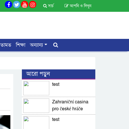
সার্চ
আপনি ও লিখুন
মতামত
শিক্ষা
অন্যান্য
আরো পড়ুন
test
Zahraniční casina
pro české hráče
test