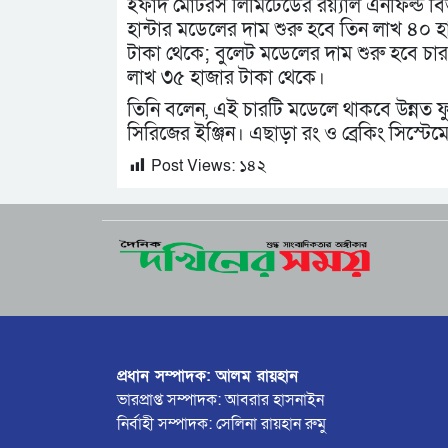
ইফাদ মোটরস লিমিটেডের রয়্যাল এনফিল্ড বি
হান্টার মডেলের দাম শুরু হবে তিন লাখ ৪০ হ
টাকা থেকে; বুলেট মডেলের দাম শুরু হবে চা
লাখ ৩৫ হাজার টাকা থেকে।
তিনি বলেন, এই চারটি মডেলে থাকবে উন্নত ফুয
সিরিজের ইঞ্জিন। এছাড়া রং ও ব্রেকিং সিস্টে
Post Views:
১৪২
প্রধান সম্পাদক: আলম রায়হান
ভারপ্রাপ্ত সম্পাদক: আবরার হাসনাইন
নির্বাহী সম্পাদক: সেলিনা রায়হান রুমু