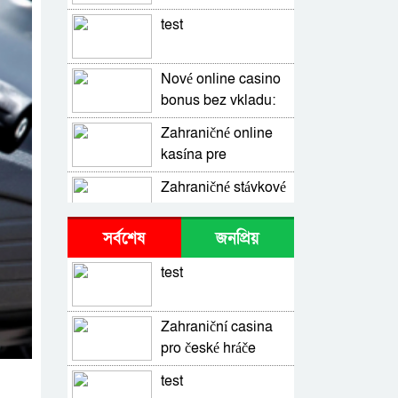
test
Nové online casino
bonus bez vkladu:
Všetko, čo
Zahraničné online
potrebujete vedieť
kasína pre
Slovákov: Všetko, čo
Zahraničné stávkové
potrebujete vedieť
kancelárie:
Kompletný
সর্বশেষ
জনপ্রিয়
Najlepšie kasína:
sprievodca pre
Sprievodca pre
slovenských hráčov
test
hráčov na
České casino
Slovensku
online: Vše, co
Zahraniční casina
potřebujete vědět
pro české hráče
22bet: Vše, co
potřebujete vědět o
test
této sázkové