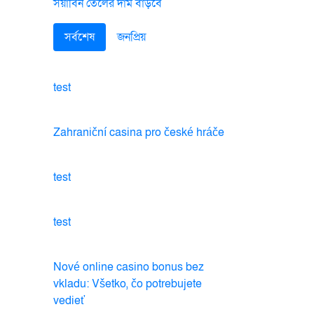
সয়াবিন তেলের দাম বাড়বে
সর্বশেষ
জনপ্রিয়
test
Zahraniční casina pro české hráče
test
test
Nové online casino bonus bez
vkladu: Všetko, čo potrebujete
vedieť