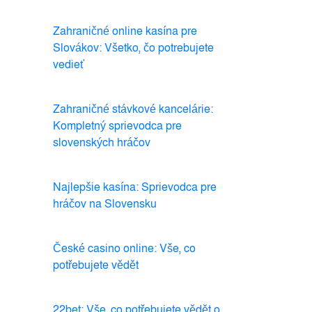
Zahraničné online kasína pre
Slovákov: Všetko, čo potrebujete
vedieť
Zahraničné stávkové kancelárie:
Kompletný sprievodca pre
slovenských hráčov
Najlepšie kasína: Sprievodca pre
hráčov na Slovensku
České casino online: Vše, co
potřebujete vědět
22bet: Vše, co potřebujete vědět o