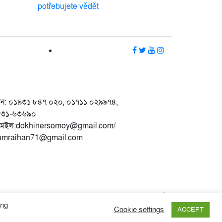
potřebujete vědět
ন: ০১৯৩১ ৮৪৭ ০২০, ০১৭১১ ০২৯৯৭৪,
৩১-৬৩৬৯০
মেইল:dokhinersomoy@gmail.com/
amraihan71@gmail.com
Developed by
ইঞ্জিনিয়ার বিডি নেটওয়ার্ক
ing
Cookie settings
ACCEPT