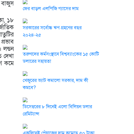
 বাজুস
ফের বাড়ল এলপিজি গ্যাসের দাম
কা, ১৮
্জাতিক
সরকারের সর্বোচ্চ ঋণ গ্রহণের বছর
াতুটির
২০২৪-২৫
 প্রভাব
 লন্ডন
তরুণদের কর্মসংস্থানে বিশ্বব্যাংকের ১৫ কোটি
ি দেখা
ডলারের সহায়তা
ংশ কমে
খেজুরের ভ্যাট কমালো সরকার, দাম কী
কমবে?
ডিসেম্বরের ৮ দিনেই এলো বিলিয়ন ডলার
রেমিট্যান্স
একদিনেই পেঁয়াজের দাম কমেছে ৫০ টাকা