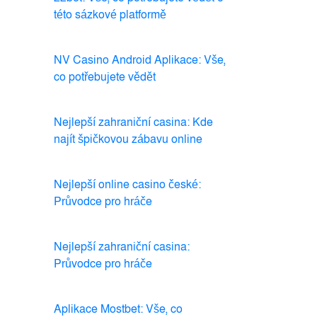
této sázkové platformě
NV Casino Android Aplikace: Vše,
co potřebujete vědět
Nejlepší zahraniční casina: Kde
najít špičkovou zábavu online
Nejlepší online casino české:
Průvodce pro hráče
Nejlepší zahraniční casina:
Průvodce pro hráče
Aplikace Mostbet: Vše, co