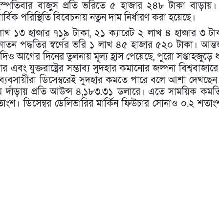
পতিবার বাজুস প্রতি ভরিতে ৫ হাজার ২৪৮ টাকা বাড়ায়।
ার্বিক পরিস্থিতি বিবেচনায় নতুন দাম নির্ধারণ করা হয়েছে।
 লাখ ১৩ হাজার ৭১৯ টাকা, ২১ ক্যারেট ২ লাখ ৪ হাজার ৩ টা
তন পদ্ধতির স্বর্ণের ভরি ১ লাখ ৪৫ হাজার ৫২০ টাকা। আন্তর
দিও আগের দিনের তুলনায় মূল্য হ্রাস পেয়েছে, পুরো সপ্তাহজুড়ে ধ
র এবং যুক্তরাষ্ট্রের সম্ভাব্য সুদহার কমানোর জল্পনা বিশ্ববাজারে
ও ব্যবসায়ীরা ডিসেম্বরেই সুদহার কমতে পারে বলে আশা দেখছেন।
 দাঁড়ায় প্রতি আউন্স ৪,১৮৩.৩১ ডলারে। এতে সাময়িক কমত
তাংশ। ডিসেম্বর ডেলিভারির মার্কিন ফিউচার সোনাও ০.২ শতা