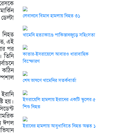
লোরেসকে
ার্কিন
লেবাননে বিমান হামলায় নিহত ৩১
 ডেল্টা
র নিহত
খামেনি হত্যাকাণ্ডে পাকিস্তানজুড়ে সহিংসতা
তে, এই
নার পর
কাতার-ইসরায়েলে আবারও ধারাবাহিক
। তিনি
বিস্ফোরণ
্বাচনে
ক কঠিন
্পেশাল
শেষ ভাষণে খামেনির সতর্কবার্তা
 ইরানি
ইসরায়েলি হামলায় ইরানের একটি স্কুলের ৫
টি হয়।
শিশু নিহত
সিডেন্ট
সামরিক
শন ঈগল
ইরানের হামলায় আবুধাবিতে নিহত অন্তত ১
অভিযান