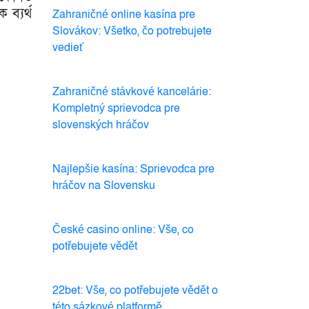
ব্যর্থ
Zahraničné online kasína pre
Slovákov: Všetko, čo potrebujete
vedieť
Zahraničné stávkové kancelárie:
Kompletný sprievodca pre
slovenských hráčov
Najlepšie kasína: Sprievodca pre
hráčov na Slovensku
České casino online: Vše, co
potřebujete vědět
22bet: Vše, co potřebujete vědět o
této sázkové platformě