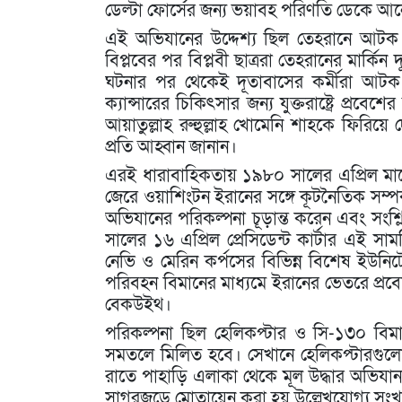
ডেল্টা ফোর্সের জন্য ভয়াবহ পরিণতি ডেকে আ
এই অভিযানের উদ্দেশ্য ছিল তেহরানে আটক ম
বিপ্লবের পর বিপ্লবী ছাত্ররা তেহরানের মার্কিন
ঘটনার পর থেকেই দূতাবাসের কর্মীরা আটক 
ক্যান্সারের চিকিৎসার জন্য যুক্তরাষ্ট্রে প্
আয়াতুল্লাহ রুহুল্লাহ খোমেনি শাহকে ফিরিয়ে দ
প্রতি আহ্বান জানান।
এরই ধারাবাহিকতায় ১৯৮০ সালের এপ্রিল মা
জেরে ওয়াশিংটন ইরানের সঙ্গে কূটনৈতিক সম্পর্ক 
অভিযানের পরিকল্পনা চূড়ান্ত করেন এবং সংশ্লি
সালের ১৬ এপ্রিল প্রেসিডেন্ট কার্টার এই সাম
নেভি ও মেরিন কর্পসের বিভিন্ন বিশেষ ইউনি
পরিবহন বিমানের মাধ্যমে ইরানের ভেতরে প্রবেশ
বেকউইথ।
পরিকল্পনা ছিল হেলিকপ্টার ও সি-১৩০ বিমা
সমতলে মিলিত হবে। সেখানে হেলিকপ্টারগুলো
রাতে পাহাড়ি এলাকা থেকে মূল উদ্ধার অভিয
সাগরজুড়ে মোতায়েন করা হয় উল্লেখযোগ্য সংখ