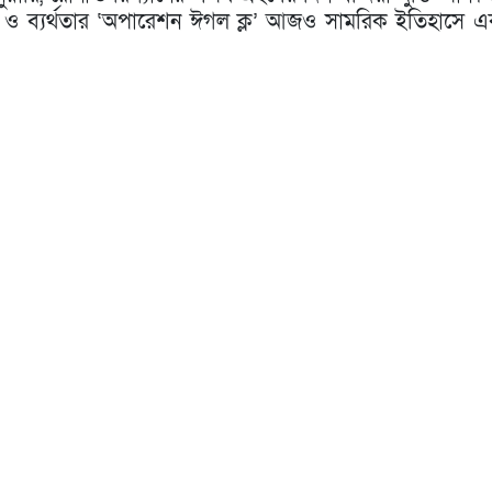
ি ও ব্যর্থতার ‘অপারেশন ঈগল ক্ল’ আজও সামরিক ইতিহাসে এক 