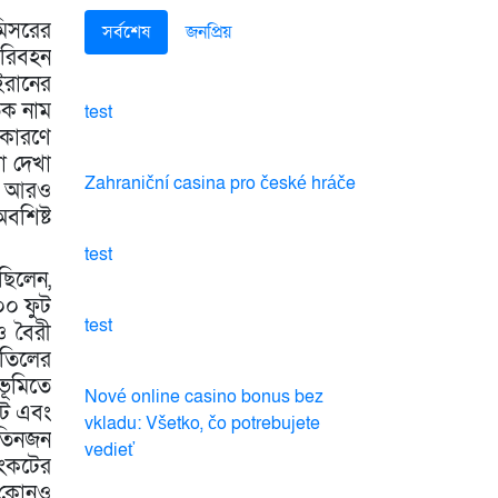
মিসরের
সর্বশেষ
জনপ্রিয়
পরিবহন
ইরানের
িক নাম
test
 কারণে
যা দেখা
Zahraniční casina pro české hráče
পর আরও
বশিষ্ট
test
ছিলেন,
০০ ফুট
test
ও বৈরী
াতিলের
ভূমিতে
Nové online casino bonus bez
টে এবং
vkladu: Všetko, čo potrebujete
 তিনজন
vedieť
সংকটের
। কোনও