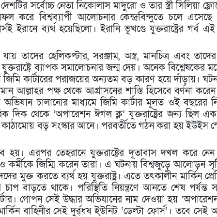
ে দেশটির সর্বোচ্চ নেতা নিকোলাস মাদুরো ও তার স্ত্রী সিলিয়া ফ্
ল করে বিশ্বব্যাপী আলোচনার কেন্দ্রবিন্দুতে চলে এসেছে ম
ই ‍ইরানে ব্যর্থ হয়েছিলো। ইরানি ভূখণ্ডে যুক্তরাষ্ট্রের গর্ব এই
 যায় তাদের হেলিকপ্টার, সরঞ্জাম, অস্ত্র, মানচিত্র এবং তাদে
ুক্তরাষ্ট্রে ব্যাপক সমালোচনার জন্ম দেয়। অনেক বিশ্লেষকের ম
াচনে জিমি কার্টারের পরাজয়ের অন্যতম বড় কারণ হয়ে দাঁড়ায়। ঘট
ান আল্লাহর পক্ষ থেকে আগ্রাসনের শাস্তি হিসেবে বর্ণনা করেন
 অভিযান চালানোর মাধ্যমে জিমি কার্টার মূলত ওই বছরের নির
 দিক থেকে ‘অপারেশন ঈগল ক্ল’ যুক্তরাষ্ট্রের জন্য ছিল এ
িযান কাঠামোয় বড় সংস্কার আনে। পরবর্তীতে গঠন করা হয় ইউইস স
ব হয়। এরপর তেহরানে যুক্তরাষ্ট্রের দূতাবাস দখল করে নেন
ও কর্মীকে জিম্মি করেন তারা। এ ঘটনায় বিশ্বজুড়ে আলোড়ন সৃষ্
ের মুক্ত করতে ব্যর্থ হয় যুক্তরাষ্ট্র। এতে তৎকালীন মার্কিন প্রে
াপ বাড়তে থাকে। পরিস্থিতি নিয়ন্ত্রণে আনতে শেষ পর্যন্ত 
কার্টার। গোপন সেই উদ্ধার অভিযানের নাম দেওয়া হয় ‘অপারে
্কিন বাহিনীর সেই দুর্র্ধষ ই্উনিট ‘ডেল্টা ফোর্স’। তবে সেই 