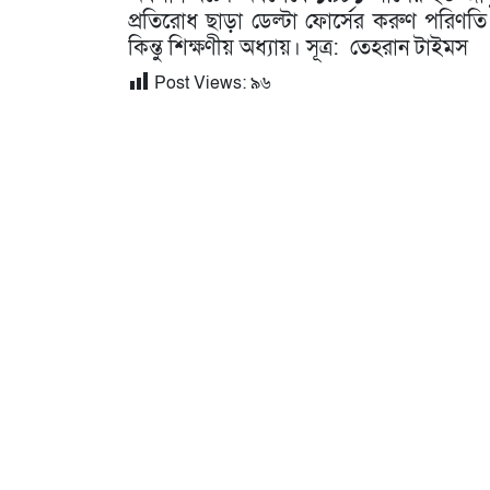
প্রতিরোধ ছাড়া ডেল্টা ফোর্সের করুণ পরিণত
কিন্তু শিক্ষণীয় অধ্যায়। সূত্র: তেহরান টাইমস
Post Views:
৯৬