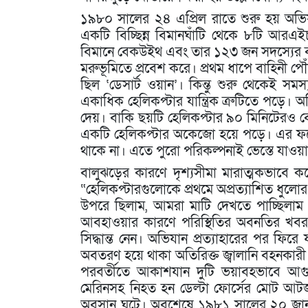
১৯৮০ সালের ২৪ এপ্রিল রাতে শুরু হয় অভিয
একটি বিচ্ছিন্ন বিমানঘাঁটি থেকে ৮টি আরএ
বিমানে বেকউইথ এবং তার ১২৩ জন সদস্যের ব
মরুভূমিতে প্রবেশ করে। প্রথম ধাপে বাহিনী 
ছিল ‘ডেসার্ট ওয়ান’। কিন্তু শুরু থেকেই সম
একাধিক হেলিকপ্টার যান্ত্রিক ত্রুটিতে পড়ে। অ
দেয়। বাকি ছয়টি হেলিকপ্টার ৯০ মিনিটেরও ব
একটি হেলিকপ্টার অকেজো হয়ে পড়ে। এর ফলে 
থাকে না। এতে পুরো পরিকল্পনাই ভেস্তে যাওয়
বালুঝড়ের কারণে দৃশ্যসীমা মারাত্মকভাবে ক
“হেলিকপ্টারগুলোকে প্রথমে অপ্রত্যাশিত ধুলো
উপরে ছিলাম, আমরা মাটি দেখতে পাচ্ছিলাম
আবহাওয়ার কারণে পরিস্থিতির অবনতির খবর পে
সিদ্ধান্ত নেন। অভিযান প্রত্যাহারের পর ফি
অবতরণ হয়ে থাকা অতিরিক্ত জ্বালানি বহনকারী
পরবর্তীতে আকাশযান দুটি ভয়াবহভাবে আগু
মেরিনসহ নিহত হন ডেল্টা ফোর্সের মোট আটজ
অবসান ঘটে। অবশেষে ১৯৮১ সালের ২০ জানুয়ারি