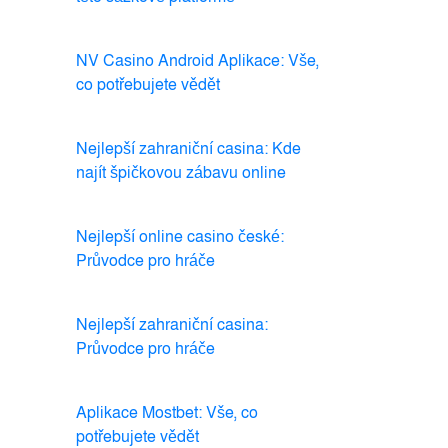
NV Casino Android Aplikace: Vše,
co potřebujete vědět
Nejlepší zahraniční casina: Kde
najít špičkovou zábavu online
Nejlepší online casino české:
Průvodce pro hráče
Nejlepší zahraniční casina:
Průvodce pro hráče
Aplikace Mostbet: Vše, co
potřebujete vědět