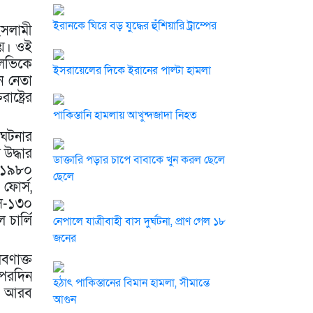
ইরানকে ঘিরে বড় যুদ্ধের হুঁশিয়ারি ট্রাম্পের
ইসলামী
 হয়। ওই
হলভিকে
ইসরায়েলের দিকে ইরানের পাল্টা হামলা
ন নেতা
্ট্রের
পাকিস্তানি হামলায় আখুন্দজাদা নিহত
 ঘটনার
 উদ্ধার
ডাক্তারি পড়ার চাপে বাবাকে খুন করল ছেলে
। ১৯৮০
ছেলে
ফোর্স,
সি-১৩০
চার্লি
নেপালে যাত্রীবাহী বাস দুর্ঘটনা, প্রাণ গেল ১৮
জনের
বণাক্ত
 পরদিন
হঠাৎ পাকিস্তানের বিমান হামলা, সীমান্তে
 ও আরব
আগুন