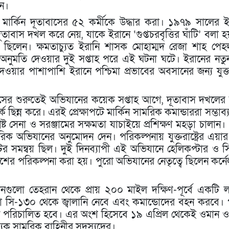
নে।
ার্কিন দূতাবাসের ৫২ কর্মীকে উদ্ধার করা। ১৯৭৯ সালের 
 দূতাবাস দখল করে নেয়, যাকে ইরানে ‘গুপ্তচরবৃত্তির ঘাঁটি’ বলা
ছিলেন। ক্ষমতাচ্যুত ইরানি শাসক মোহাম্মদ রেজা শাহ পে
রবেশের অনুমতি দেওয়ার দুই সপ্তাহ পরে এই ঘটনা ঘটে। ইরানের নতু
েওয়ার পাশাপাশি ইরানে পশ্চিমা প্রভাবের অবসানের জন্য যুক্তরাষ
সের শুরুতেই অভিযানের কয়েক সপ্তাহ আগে, দূতাবাস দখলের
ছিন্ন করে। এরই প্রেক্ষাপটে মার্কিন সামরিক কমান্ডাররা সম্ভাব্য
ষ্ট সেনা ও সরঞ্জামের সক্ষমতা যাচাইয়ে প্রশিক্ষণ মহড়া চালান
রিক অভিযানের অনুমোদন দেন। পরিকল্পনায় যুক্তরাষ্ট্রের এয়ার 
টের সমন্বয় ছিল। দুই দিনব্যাপী এই অভিযানে হেলিকপ্টার ও 
ের পরিকল্পনা করা হয়। পুরো অভিযানের নেতৃত্বে ছিলেন কর্নেল 
নগুলো তেহরান থেকে প্রায় ২০০ মাইল দক্ষিণ-পূর্বে একটি ল
 সি-১৩০ থেকে জ্বালানি নেবে এবং কমান্ডোদের বহন করবে।
ান পরিচালিত হবে। এর অংশ হিসেবে ১৯ এপ্রিল থেকেই ওমান
্যক সামরিক বাহিনীর সদস্যদের।