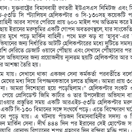
ান। যুক্তরাষ্ট্রের বিমানবাহী রণতরী ইউএসএস নিমিটজ এবং 
ইচ-৫৩ডি সি স্ট্যালিয়ন হেলিকপ্টার ও সি-১৩০সহ কয়েকটি 
াহিনী আরব সাগর পেরিয়ে প্রায় ৬০০ মাইল পথ অতিক্রম করে 
পৌঁছায় ইরানের মরুভূমির একটি গোপন অবতরণস্থলে, যার সাংকেত
স্যার মুখে পড়ে মার্কিন বাহিনী। পথে মরু ঝড় বা ‘হাবুব’-এর
ভিযানের জন্য নির্ধারিত আটটি হেলিকপ্টারের মধ্যে দুটিতে সমস্
েশি দেরিতে ডেজার্ট ওয়ানে পৌঁছায় এবং সেখানে পৌঁছানোর 
অভিযানের জন্য প্রয়োজনীয় ন্যূনতম ছয়টি হেলিকপ্টার আর অ
ার আশঙ্কা তৈরি হয়।
মে যায়। সেখানে থাকা একজন সেনা কর্মকর্তা পরবর্তীতে বলে
র মেঘের মধ্য দিয়ে বিপজ্জনকভাবে চলতে হচ্ছিল। আমরা প্রায় ৩
 না। আমরা দিশেহারা হয়ে পড়েছিলাম।” হেলিকপ্টার সংকট 
য়ে প্রেসিডেন্ট জিমি কার্টার ও তার উপদেষ্টারা অভিযান ব
রে যাওয়ার প্রস্তুতির সময় একটি আরএইচ-৫৩ডি হেলিকপ্টার মরু
 একটি সি-১৩০ বিমানের সঙ্গে সংঘর্ষে পড়ে। এতে বিস্ফোরণ ঘ
নে পুড়ে যায়। এ ঘটনায় পাঁচজন বিমানবাহিনীর সদস্য ও
ন মার্কিন সেনা। দীর্ঘ ৪৪৪ দিন পর ইরানের সেই হোস্টেজ 
, রোনাল্ড রিগ্যানের শপথ গ্রহণের দিন বন্দিরা মুক্তি পান