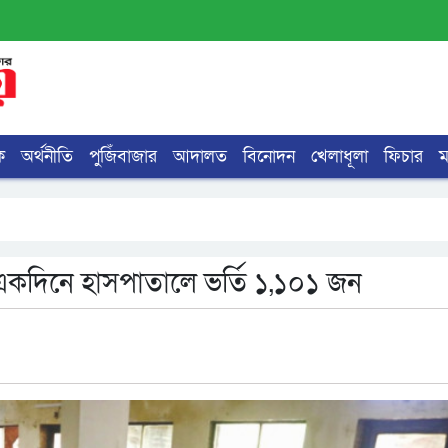
ক
অর্থনীতি
পুজিঁবাজার
আদালত
বিনোদন
খেলাধূলা
ফিচার
, একদিনে হাসপাতালে ভর্তি ১,১০১ জন