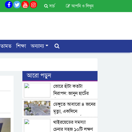
সার্চ
আপনি ও লিখুন
মতামত
শিক্ষা
অন্যান্য
আরো পড়ুন
ভোরে হাঁটা কতটা
নিরাপদ: জানুন হার্টের
ঝুঁকি ও উপকারিতা
ডেঙ্গুতে আবারো ৪ জনের
মৃত্যু, একদিনে
হাসপাতালে ভর্তি ১,১০১
থাইরয়েডের সমস্যা
জন
চেনার সহজ ১০টি লক্ষণ