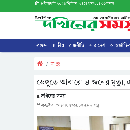
৮ই আগস্ট, ২০২৬ খ্রিস্টাব্দ , ২৪শে শ্রাবণ, ১৪৩৩ বঙ্গাব্দ
প্রচ্ছদ
জাতীয়
রাজনীতি
সারাদেশ
আন্তর্জাতি
স্বাস্থ্য
ডেঙ্গুতে আবারো ৪ জনের মৃত্যু
দখিনের সময়
প্রকাশিত
নভেম্বর ৪, ২০২৫, ১৭:৫৯ অপরাহ্ণ