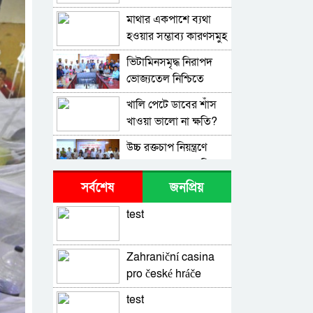
মাথার একপাশে ব্যথা
হওয়ার সম্ভাব্য কারণসমুহ
ভিটামিনসমৃদ্ধ নিরাপদ
ভোজ্যতেল নিশ্চিতে
উদ্যোগের আহ্বান
খালি পেটে ডাবের শাঁস
খাওয়া ভালো না ক্ষতি?
উচ্চ রক্তচাপ নিয়ন্ত্রণে
বাংলাদেশের অগ্রগতি
প্রশংসনীয়
সর্বশেষ
জনপ্রিয়
স্বাস্থ্যরক্ষায় দূরে থাকুন
এই ৫ প্রতারক খাবার
test
থেকে
ডেঙ্গুতে আরও ৪ জনের
মৃত্যু, হাসপাতালে ভর্তি
Zahraniční casina
৮০৩ রোগী
pro české hráče
অভিযানের খবরে
পালায়ন, ৬ ডায়াগনস্টিক
test
সেন্টার সিলগালা