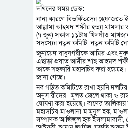
দখিনের সময় ডেস্ক:
নানা কারণে বিতর্কিতদের হেফাজতে 
আল্লামা আহমদ শফীর হত্যা মামলার
(৭ জুন) সকাল ১১টায় খিলগাঁও মাখজান
সদস্যের নতুন কমিটি নতুন কমিটি ঘ
জুনায়েদ বাবুনগরীকে আমির এবং নুর
এছাড়া প্রয়াত আমীর শাহ আহমদ শফী
তাকে সহকারি মহাসচিব করা হয়েছ
জানা গেছে।
নব গঠিত কমিটিতে রাখা হয়নি দলটির
অনুসারীদের। মূলত জেলে থাকা ও রা
ঘোষণা করা হয়েছে। বাদের তালিকায় উল্
মহাসচিব মাওলানা মামুনুল হক, মাওলা
সম্পাদক আজিজুল হক ইসলামাবাদী, কেন
আইয়ুবী, হাসান জামিল, মুফতি হারুন