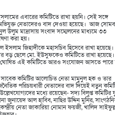
ইসলামের এবারের কমিটিতে রাখা হয়নি। সেই সঙ্গে
 অভিযুক্ত নেতাদেরও বাদ দেওয়া হয়েছে। আজ সোমব
ুল উলুম মাদ্রাসায় সংবাদ সম্মেলনের মাধ্যমে ৩৩
োষণা করা হয়।
ুল ইসলাম জিহাদীকে মহাসচিব হিসেবে রাখা হয়েছে।
র বড় ছেলে মো. ইউসুফকেও কমিটিতে রাখা হয়েছে।
ে। ঘোষিত এই কমিটিতে আরও সংযোজন আসতে পারে
 সাবেক কমিটির আলোচিত নেতা মামুনুল হক ও তার
জনৈতিক পরিচয়ধারী নেতাদের বাদ দিয়েই নতুন কমিট
লেখযোগ্যদের মধ্যে রয়েছেন- সদ্য বিলুপ্ত কমিটির যু
না জুনায়েদ আল হাবিব, নাছির উদ্দিন মুনির, সাংগঠন
্দ্রীয় নেতা জাকারিয়া নোমান ফয়জী, খালিদ সাইফুল্
 ইজহার।