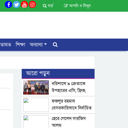
সার্চ
আপনি ও লিখুন
মতামত
শিক্ষা
অন্যান্য
আরো পড়ুন
বরিশালে ৯ ক্রেতাকে
উপহারের এসি, ফ্রিজ,
টিভি হস্তান্তর করলো
ফজলুর রহমান
ওয়ালটন
বেসরকারিভাবে নির্বাচিত
হেরে গেলেন সারজিস
আলম