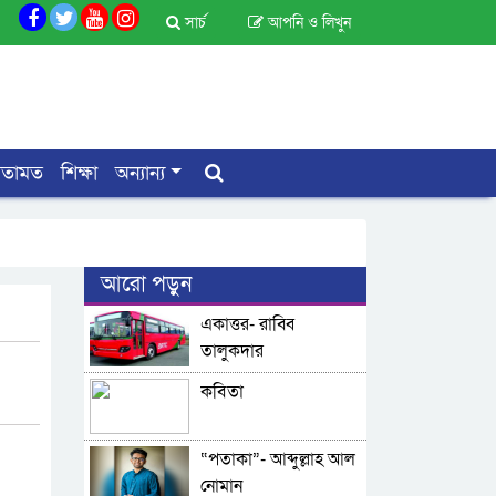
সার্চ
আপনি ও লিখুন
মতামত
শিক্ষা
অন্যান্য
আরো পড়ুন
একাত্তর- রাব্বি
তালুকদার
কবিতা
“পতাকা”- আব্দুল্লাহ আল
নোমান