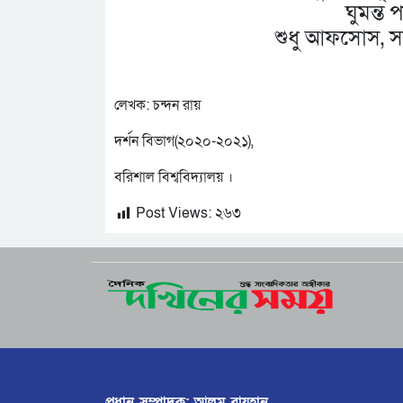
ঘুমন্ত
শুধু আফসোস, সব
লেখক: চন্দন রায়
দর্শন বিভাগ(২০২০-২০২১),
বরিশাল বিশ্ববিদ্যালয় ।
Post Views:
২৬৩
প্রধান সম্পাদক: আলম রায়হান