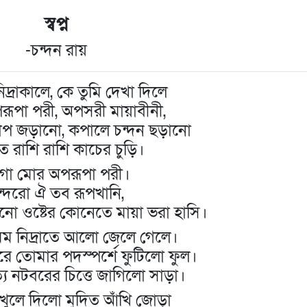
স্বপ্ন
-চন্দন রায়
িদ্রাকালে, কে তুমি দেখা দিলে
ূপা পরী, অপসরী মায়াবীনী,
াপ জড়ানো, কপালে চন্দন ছড়ানো
তে রাশি রাশি কাচের চুড়ি।
ো মোর অপরূপা পরী।
ুন্দরো ঐ তব রূপখানি,
 ওষ্টের কোনেতে মায়া ভরা হাসি।
মম নিদ্রাতে আলো জেলে গেলে।
ে তোমার পদস্পর্শে ফুটিলো ফুল।
ে নটবরের চিত্তে জাগিলো সাড়া।
খুলে দিলো মুদিত আঁখি জোড়া