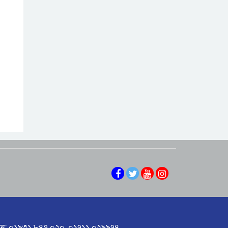
této sázkové
NV Casino Android
platformě
Aplikace: Vše, co
potřebujete vědět
Nejlepší zahraniční
casina: Kde najít
špičkovou zábavu
Nejlepší online
online
casino české:
Průvodce pro hráče
Nejlepší zahraniční
casina: Průvodce
pro hráče
Aplikace Mostbet:
Vše, co potřebujete
vědět
ন: ০১৯৩১ ৮৪৭ ০২০, ০১৭১১ ০২৯৯৭৪,