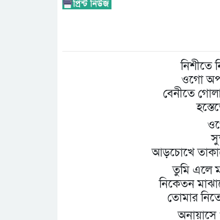
নিশীতে ন
ওগো অপর
বেনীতে গোল
হস্তে
ওগ
স
আড়চোখে তাকানো
তুমি এলে 
নিকেতন মাঝার
তোমার নিত্য
অনায়াসে 