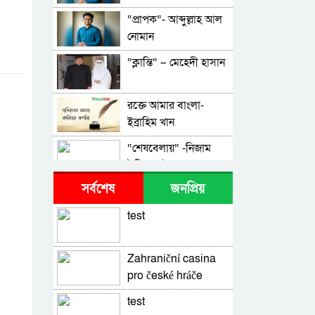
“প্রাপক”- আব্দুল্লাহ আল
নোমান
“ক্লান্তি” – মেহেদী হাসান
রক্তে আমার বাংলা-
ইব্রাহিম খান
“শেষবেলায়” -নিজাম
উদ্দিন সাইফ
সর্বশেষ
জনপ্রিয়
“আমার চেতনা”- শহীদ
মোল্লা
test
“এইসএসসি পরীক্ষার্থী-
২০২২”- মো: নিজাম
Zahraniční casina
উদ্দিন সাইফ
pro české hráče
“নিমন্ত্রণ” – মোঃতারিকুল
ইসলাম আরিফ
test