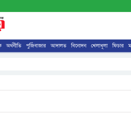
ক
অর্থনীতি
পুজিঁবাজার
আদালত
বিনোদন
খেলাধূলা
ফিচার