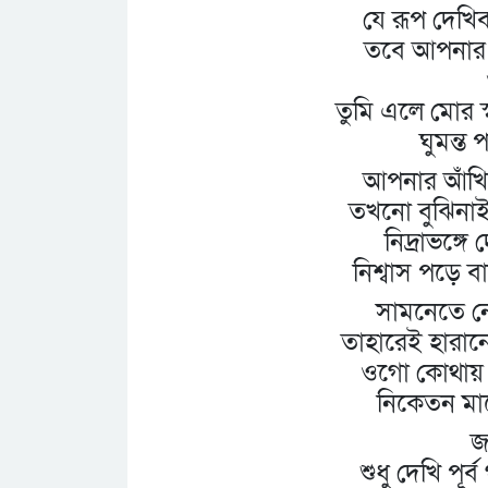
যে রূপ দেখি
তবে আপনার 
তুমি এলে মোর স
ঘুমন্ত
আপনার আঁখি 
তখনো বুঝিনাই
নিদ্রাভঙ্গ
নিশ্বাস পড়ে ব
সামনেতে নে
তাহারেই হারান
ওগো কোথায় ত
নিকেতন মা
জ
শুধু দেখি পূর